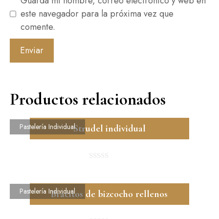
Guarda mi nombre, correo electrónico y web en
este navegador para la próxima vez que
comente.
Productos relacionados
Pastelería Individual
Strudel individual
0
d
e
5
Pastelería Individual
Bracitos de bizcocho rellenos